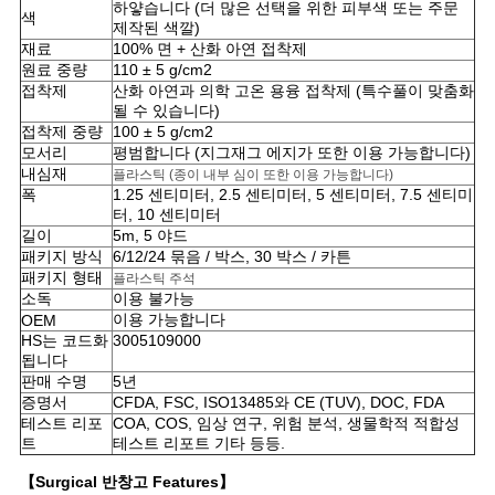
하얗습니다 (더 많은 선택을 위한 피부색 또는 주문
색
제작된 색깔)
경
재료
100% 면 + 산화 아연 접착제
원료 중량
110 ± 5 g/cm2
우
접착제
산화 아연과 의학 고온 용융 접착제 (특수풀이 맞춤화
될 수 있습니다)
접착제 중량
100 ± 5 g/cm2
사
모서리
평범합니다 (지그재그 에지가 또한 이용 가능합니다)
내심재
플라스틱 (종이 내부 심이 또한 이용 가능합니다)
폭
1.25 센티미터, 2.5 센티미터, 5 센티미터, 7.5 센티미
이
터, 10 센티미터
길이
5m, 5 야드
트
패키지 방식
6/12/24 묶음 / 박스, 30 박스 / 카튼
패키지 형태
플라스틱 주석
맵
소독
이용 불가능
이용 가능합니다
OEM
HS는 코드화
3005109000
PRIVACY
됩니다
판매 수명
5년
POLICY
증명서
CFDA, FSC, ISO13485와 CE (TUV), DOC, FDA
테스트 리포
COA, COS, 임상 연구, 위험 분석, 생물학적 적합성
트
테스트 리포트 기타 등등.
【Surgical 반창고 Features】