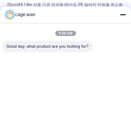
25cmX9.14m 상호 기공 외과용 테이프, PE 알러지 반응을 최소화
하는 의학 테이프
cage.wan
하얀 묶음 외과수술상의 접착제 석고, 2.5CMx5M 빈 우븐 종이 테
이프
5:58 AM
플라스틱 코어와 실크 미세공극 외과수술상의 접착제 석고
Good day, what product are you looking for?
모든
안전성 혈액 란셋
트위스트 혈액 란셋
혈액 란셋 펜
인슐린 펜 니들
외과수술상의 스칼펠
혈액 샘플 수집 튜브
은 인라인스케이트
를 탑니다
혈액 산소 미터
혈압계