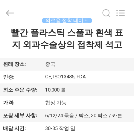
©
2021
-
2025
Suzhou
의료용 접착 테이프
Summit
Medical
Co.,
빨간 플라스틱 스풀과 흰색 표
집
Ltd.
All
Rights
지 외과수술상의 접착제 석고
Reserved.
제
품
원래 장소:
중국
CE, ISO13485, FDA
인증:
VR
최소 주문 수량:
10,000 롤
쇼
가격:
협상 가능
우
포장 세부 사항:
6/12/24 묶음 / 박스, 30 박스 / 카튼
리
배달 시간:
30-35 작업 일