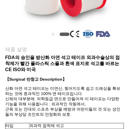
관
리
연
제품 설명
락
FDA의 승인을 받산화 아연 석고 테이프 외과수술상의 접
주
착제가 빨간 플라스틱 스풀과 흰색 표지로 석고를 바르는
CE ISO와 미국
세
【Surgical 반창고 Description】
요
산화 아연 석고 테이프는 미연신, 찢어지도록 쉽고 드레싱을 확보
하는 것에 효과적인 100% 면 테이프입니다
신체의 대부분에. 의학등급 면으로 만들어져 이 테이프는 다양한
기능을 위해 사용됩니다 : 외과적인 작동에서,
뉴
근육 또는 인대의 스포츠 부상을 예방과 어린이들의 것 또는 성인
들의 부상당 조인트의 안정화와 보호.
스
타입
외과적 접착제 석고