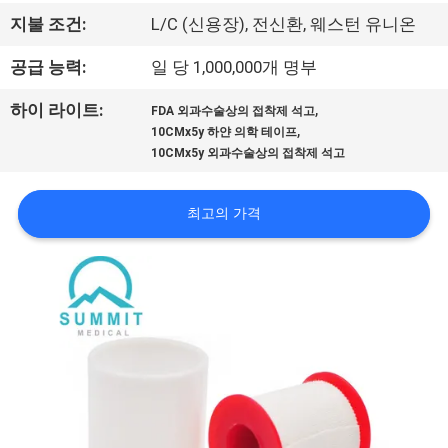
에
지불 조건:
L/C (신용장), 전신환, 웨스턴 유니온
대
공급 능력:
일 당 1,000,000개 명부
하
,
하이 라이트:
FDA 외과수술상의 접착제 석고
,
10CMx5y 하얀 의학 테이프
여
10CMx5y 외과수술상의 접착제 석고
공
최고의 가격
장
여
행
품
질