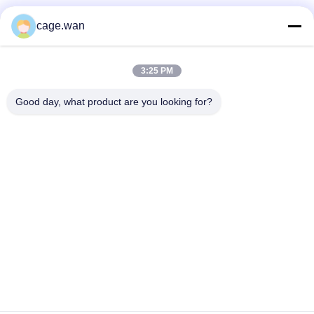
비 우븐 탄력 있는 반창고, 10cmX4.5m 응급 치료 붕대
cage.wan
4 인치 Ｘ 5 야드는 탄력 있는 반창고 비직조 셀프 접착제를 무두질
합니다
3:25 PM
손목 발목 스프레이닝을 위한 비 우븐 탄력 있는 반창고
Good day, what product are you looking for?
모든
안전성 혈액 란셋
트위스트 혈액 란셋
혈액 란셋 펜
인슐린 펜 니들
외과수술상의 스칼펠
혈액 샘플 수집 튜브
은 인라인스케이트
를 탑니다
혈액 산소 미터
혈압계