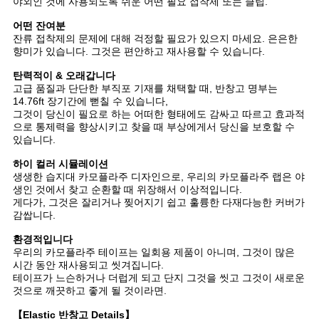
야외인 것에 사용되도록 쉬운 어떤 필요 접착제 또는 클립.
어떤 잔여분
잔류 접착제의 문제에 대해 걱정할 필요가 있으지 마세요. 은은한
향미가 있습니다. 그것은 편안하고 재사용할 수 있습니다.
탄력적이 & 오래갑니다
고급 품질과 단단한 부직포 기재를 채택할 때, 반창고 명부는
14.76ft 장기간에 뻗칠 수 있습니다,
그것이 당신이 필요로 하는 어떠한 형태에도 감싸고 따르고 효과적
으로 통제력을 향상시키고 찾을 때 부상에게서 당신을 보호할 수
있습니다.
하이 컬러 시뮬레이션
생생한 습지대 카모플라주 디자인으로, 우리의 카모플라주 랩은 야
생인 것에서 찾고 순환할 때 위장해서 이상적입니다.
게다가, 그것은 잘리거나 찢어지기 쉽고 훌륭한 다재다능한 커버가
감쌉니다.
환경적입니다
우리의 카모플라주 테이프는 일회용 제품이 아니며, 그것이 많은
시간 동안 재사용되고 씻겨집니다.
테이프가 느슨하거나 더럽게 되고 단지 그것을 씻고 그것이 새로운
것으로 깨끗하고 좋게 될 것이라면.
【Elastic 반창고 Details】