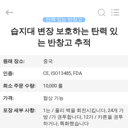
©
2021
-
2025
Suzhou
탄력 있는 반창고
Summit
Medical
Co.,
습지대 변장 보호하는 탄력 있
집
Ltd.
All
Rights
는 반창고 추적
Reserved.
제
품
원래 장소:
중국
CE, ISO13485, FDA
인증:
VR
최소 주문 수량:
10,000 롤
쇼
가격:
협상 가능
우
포장 세부 사항:
1는 / 폴리 백을 회전시킵니다, 24개 가
방 /가 권투합니다, 12가 / 카튼을 권투
리
하거나, 특화했습니다