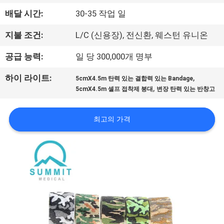
에
배달 시간:
30-35 작업 일
대
지불 조건:
L/C (신용장), 전신환, 웨스턴 유니온
하
공급 능력:
일 당 300,000개 명부
여
,
하이 라이트:
5cmX4.5m 탄력 있는 결합력 있는 Bandage
,
5cmX4.5m 셀프 접착제 붕대
변장 탄력 있는 반창고
공
최고의 가격
장
여
행
품
질