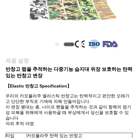
관
리
연
락
제품 설명
주
반창고 랩을 추적하는 다중기능 습지대 위장 보호하는 탄력
있는 반창고 변장
세
【Elastic 반창고 Specification】
요
우리의 카모플라주 엘라스틱 반창고는 탄력적이고 편안한 오래가
고 단단한 부직포 기재에 의해 만들어집니다.
이 변장 붕대는 총, 나이프 핸들을 추적하는 것과 같이 항목의 염기
성 피복을 위해에게 사용하골 때 부상에게서 당신을 보호할 수 있
뉴
습니다
야외 추적 야영.
스
타입
카모플라주 탄력 있는 반창고