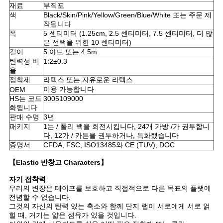
재료
부직포
경
색
Black/Skin/Pink/Yellow/Green/Blue/White 또는 주문 제
작됩니다
폭
5 센티미터 (1.25cm, 2.5 센티미터, 7.5 센티미터, 더 많
우
은 선택을 위한 10 센티미터)
길이
5 야드 또는 4.5m
탄력성 비
1:2±0.3
사
율
접착제
라텍스 또는 자유로운 라텍스
이
이용 가능합니다
OEM
HS는 코드
3005109000
화됩니다
트
판매 수명
3년
패키지
1는 / 폴리 백을 회전시킵니다, 24개 가방 /가 권투합니
맵
다, 12가 / 카튼을 권투하거나, 특화했습니다
증명서
CFDA, FSC, ISO13485와 CE (TUV), DOC
PRIVACY
【Elastic 반창고 Characters】
POLICY
자기 접착력
우리의 변장은 테이프를 보호하고 직접적으로 다른 목표의 플랫에
전념할 수 없습니다.
그것의 자신의 탄력 있는 축소와 함께 단지 랩이 서로에게 서로 얽
힐 때, 거기는 얇은 섬유가 있을 것입니다.