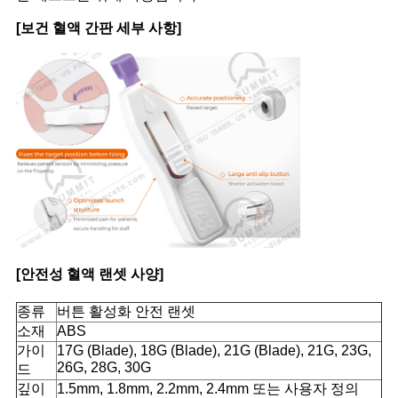
경
[보건 혈액 간판 세부 사항]
우
사
이
트
맵
[안전성 혈액 랜셋 사양]
PRIVACY
종류
버튼 활성화 안전 랜셋
POLICY
소재
ABS
가이
17G (Blade), 18G (Blade), 21G (Blade), 21G, 23G,
26G, 28G, 30G
드
깊이
1.5mm, 1.8mm, 2.2mm, 2.4mm 또는 사용자 정의