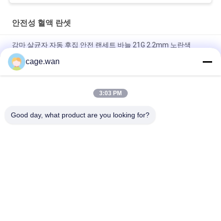
안전성 혈액 란셋
감마 살균자 자동 후집 안전 랜세트 바늘 21G 2.2mm 노란색
cage.wan
신속 시험을 위한 누름 단추식의 안전 난절도 21G 바늘 1.8 밀리미
터 깊이
3:03 PM
1.2 밀리미터 1.4 밀리미터 1.8 밀리미터의 3 깊이와 조정 가능 깊
이 안전성 난절도 28G 바늘
Good day, what product are you looking for?
모든
안전성 혈액 란셋
트위스트 혈액 란셋
혈액 란셋 펜
인슐린 펜 니들