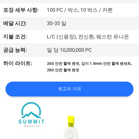
에
포장 세부 사항:
100 PC / 박스, 10 박스 / 카튼
대
배달 시간:
30-35 일
하
지불 조건:
L/C (신용장), 전신환, 웨스턴 유니온
여
공급 능력:
일 당 10,000,000 PC
,
,
하이 라이트:
공
26G 안전 혈액 랜셋
깊이 1.8mm 안전 혈액 랜세트
28G 안전 혈액 랜셋
장
여
최고의 가격
행
품
질