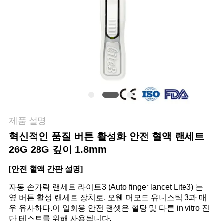
관
리
연
락
주
제품 설명
세
혁신적인 품질 버튼 활성화 안전 혈액 랜세트
요
26G 28G 깊이 1.8mm
[안전 혈액 간판 설명]
뉴
자동 손가락 랜세트 라이트3 (Auto finger lancet Lite3) 는
옆 버튼 활성 랜세트 장치로, 오웬 머모드 유니스틱 3과 매
스
우 유사하다.
이 일회용 안전 랜셋은 혈당 및 다른 in vitro 진
단 테스트를 위해 사용됩니다.