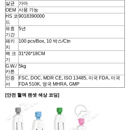
살균
가마
사용 가능
OEM
HS 코
9018390000
드
유효
5년
기간
패키
100 pcs/Box, 10 박스/Ctn
지
팩 크
31*26*18CM
기
G.W./
5kg
카튼
인증
FSC, DOC, MDR CE, ISO 13485, 미국 FDA, 미국
서
FDA 510K, 영국 MHRA, GMP
[안전 혈액 랜셋 색상 코딩]