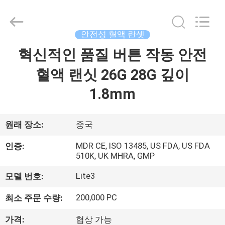
©
2021
-
2025
Suzhou
안전성 혈액 란셋
Summit
Medical
Co.,
혁신적인 품질 버튼 작동 안전
집
Ltd.
All
Rights
혈액 랜싯 26G 28G 깊이
Reserved.
제
1.8mm
품
원래 장소:
중국
VR
MDR CE, ISO 13485, US FDA, US FDA
인증:
510K, UK MHRA, GMP
쇼
Lite3
모델 번호:
우
200,000 PC
최소 주문 수량:
리
가격:
협상 가능