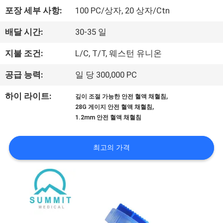
에
포장 세부 사항:
100 PC/상자, 20 상자/Ctn
대
배달 시간:
30-35 일
하
지불 조건:
L/C, T/T, 웨스턴 유니온
여
공급 능력:
일 당 300,000 PC
,
하이 라이트:
깊이 조절 가능한 안전 혈액 채혈침
공
,
28G 게이지 안전 혈액 채혈침
1.2mm 안전 혈액 채혈침
장
여
최고의 가격
행
품
질