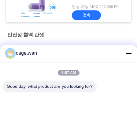
협상 가능 MOQ:100,000 PC
접촉
안전성 혈액 란셋
감마 살균자 자동 후집 안전 랜세트 바늘 21G 2.2mm 노란색
cage.wan
신속 시험을 위한 누름 단추식의 안전 난절도 21G 바늘 1.8 밀리미
터 깊이
5:57 AM
스틸리 힐 플러스 힐 절개용 소아 랜세트, 50개의 상자
Good day, what product are you looking for?
모든
안전성 혈액 란셋
트위스트 혈액 란셋