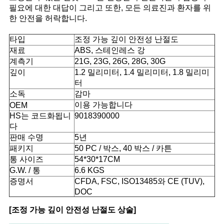
필요에 대한 대답이 그리고 또한, 모든 의료진과 환자를 위
경
한 안전을 허락합니다.
우
타입
조정 가능 깊이 안전성 난절도
재료
ABS, 스테인레스 강
계측기
21G, 23G, 26G, 28G, 30G
사
깊이
1.2 밀리미터, 1.4 밀리미터, 1.8 밀리미
터
이
소독
감마
이용 가능합니다
OEM
트
HS는 코드화됩니
9018390000
다
맵
판매 수명
5년
패키지
50 PC / 박스, 40 박스 / 카튼
통 사이즈
54*30*17CM
PRIVACY
G.W. / 통
6.6 KGS
POLICY
증명서
CFDA, FSC, ISO13485와 CE (TUV),
DOC
[조정 가능 깊이 안전성 난절도 상술]