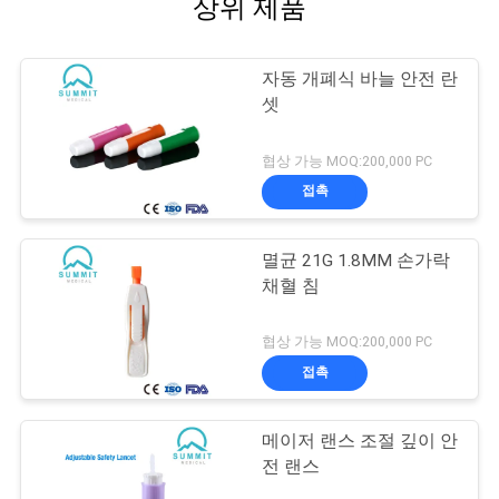
상위 제품
자동 개폐식 바늘 안전 란
셋
협상 가능 MOQ:200,000 PC
접촉
멸균 21G 1.8MM 손가락
채혈 침
협상 가능 MOQ:200,000 PC
접촉
메이저 랜스 조절 깊이 안
전 랜스