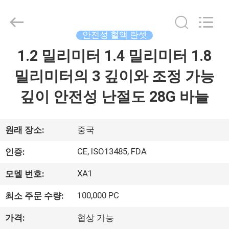
©
2021
-
2025
Suzhou
안전성 혈액 란셋
Summit
Medical
Co.,
1.2 밀리미터 1.4 밀리미터 1.8
집
Ltd.
All
Rights
밀리미터의 3 깊이와 조정 가능
Reserved.
제
깊이 안전성 난절도 28G 바늘
품
원래 장소:
중국
VR
CE, ISO13485, FDA
인증:
쇼
XA1
모델 번호:
100,000 PC
최소 주문 수량:
우
리
가격:
협상 가능