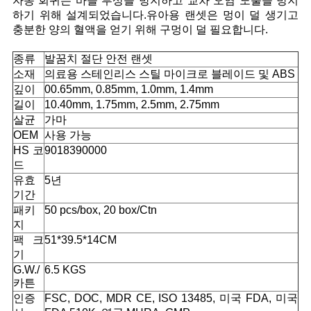
자동 회귀는 바늘 부상을 방지하고 교차 오염 노출을 방지
하기 위해 설계되었습니다.
유아용 랜셋은 멍이 덜 생기고
경
충분한 양의 혈액을 얻기 위해 구멍이 덜 필요합니다.
우
종류
발꿈치 절단 안전 랜셋
소재
의료용 스테인리스 스틸 마이크로 블레이드 및 ABS
깊이
00.65mm, 0.85mm, 1.0mm, 1.4mm
사
길이
10.40mm, 1.75mm, 2.5mm, 2.75mm
살균
가마
이
OEM
사용 가능
HS 코
9018390000
트
드
맵
유효
5년
기간
패키
50 pcs/box, 20 box/Ctn
지
PRIVACY
팩 크
51*39.5*14CM
POLICY
기
G.W./
6.5 KGS
카튼
인증
FSC, DOC, MDR CE, ISO 13485, 미국 FDA, 미국