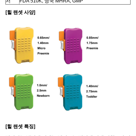
서
FDA 510K, 영국 MHRA, GMP
[힐 랜셋 사양]
[힐 랜셋 특징]