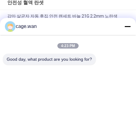
안전성 혈액 란셋
감마 살균자 자동 후집 안전 랜세트 바늘 21G 2.2mm 노란색
cage.wan
신속 시험을 위한 누름 단추식의 안전 난절도 21G 바늘 1.8 밀리미
터 깊이
4:23 PM
1.2 밀리미터 1.4 밀리미터 1.8 밀리미터의 3 깊이와 조정 가능 깊
이 안전성 난절도 28G 바늘
Good day, what product are you looking for?
모든
안전성 혈액 란셋
트위스트 혈액 란셋
혈액 란셋 펜
인슐린 펜 니들
외과수술상의 스칼펠
혈액 샘플 수집 튜브
은 인라인스케이트