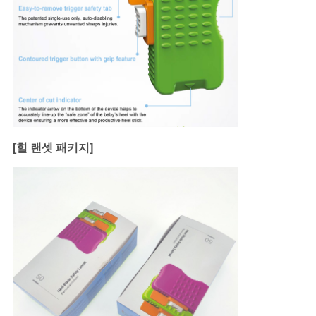
[힐 랜셋 패키지]