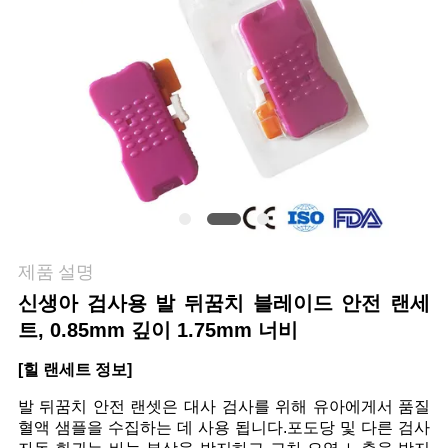
관
리
연
락
주
세
제품 설명
요
신생아 검사용 발 뒤꿈치 블레이드 안전 랜세
트, 0.85mm 깊이 1.75mm 너비
뉴
[힐 랜세트 정보]
발 뒤꿈치 안전 랜셋은 대사 검사를 위해 유아에게서 품질
스
혈액 샘플을 수집하는 데 사용 됩니다.
포도당 및 다른 검사