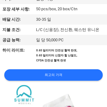
에
50 pcs/box, 20 box/Ctn
포장 세부 사항:
대
배달 시간:
30-35 일
하
지불 조건:
L/C (신용장), 전신환, 웨스턴 유니온
여
공급 능력:
일 당 50,000 PC
공
,
하이 라이트:
0.65 밀리미터 안전성 혈액 란셋
,
0.65 밀리미터 신참자 힐 난절도
장
CFDA 안전성 혈액 란셋
여
최고의 가격
행
품
질