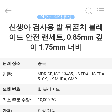
©
2021
-
2025
Suzhou
안전성 혈액 란셋
Summit
Medical
Co.,
신생아 검사용 발 뒤꿈치 블레
집
Ltd.
All
Rights
이드 안전 랜세트, 0.85mm 깊
Reserved.
제
이 1.75mm 너비
품
원래 장소:
중국
VR
MDR CE, ISO 13485, US FDA, US FDA
인증:
쇼
510K, UK MHRA, GMP
모델 번호:
힐 블레이드
우
10,000 PC
최소 주문 수량:
리
가격:
협상 가능