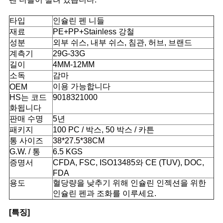
경
타입
인슐린 펜 니들
재료
PE+PP+Stainless 강철
우
성분
외부 쉬스, 내부 쉬스, 침관, 허브, 브랜드
계측기
29G-33G
길이
4MM-12MM
사
소독
감마
이용 가능합니다
OEM
이
HS는 코드
9018321000
화됩니다
트
판매 수명
5년
맵
패키지
100 PC / 박스, 50 박스 / 카튼
통 사이즈
38*27.5*38CM
G.W. / 통
6.5 KGS
PRIVACY
증명서
CFDA, FSC, ISO13485와 CE (TUV), DOC,
FDA
POLICY
용도
혈당량을 낮추기 위해 인슐린 인젝션을 위한
인슐린 펜과 조화를 이루세요.
[특징]