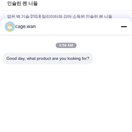
인슐린 펜 니들
얇은 벽 기술 31G 8 밀리미터와 감마 소독된 인슐린 펜 니들
cage.wan
CE는 인슐린 인젝션 31G 6 밀리미터 동안 버릴 수 있는 당뇨병 펜
니들을 승인했습니다
5:58 AM
대부분의 당뇨병으로 적합한 노력 유리 인슐린 펜 니들은 0.20 Ｘ
4 밀리미터 (33G Ｘ 4 밀리미터)을 씁니다
Good day, what product are you looking for?
모든
안전성 혈액 란셋
트위스트 혈액 란셋
혈액 란셋 펜
인슐린 펜 니들
외과수술상의 스칼펠
혈액 샘플 수집 튜브
은 인라인스케이트