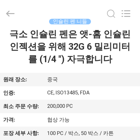
©
2021
-
2025
Suzhou
인슐린 펜 니들
Summit
Medical
Co.,
극소 인슐린 펜은 앳-홈 인슐린
집
Ltd.
All
Rights
인젝션을 위해 32G 6 밀리미터
Reserved.
제
를 (1/4 ") 자극합니다
품
원래 장소:
중국
VR
CE, ISO13485, FDA
인증:
쇼
200,000 PC
최소 주문 수량:
가격:
협상 가능
우
리
포장 세부 사항:
100 PC / 박스, 50 박스 / 카튼