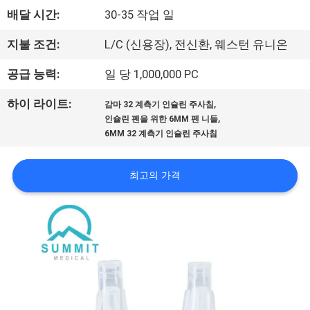
에
배달 시간:
30-35 작업 일
대
지불 조건:
L/C (신용장), 전신환, 웨스턴 유니온
하
공급 능력:
일 당 1,000,000 PC
여
,
하이 라이트:
감마 32 계측기 인슐린 주사침
,
인슐린 펜을 위한 6MM 펜 니들
6MM 32 계측기 인슐린 주사침
공
장
최고의 가격
여
행
품
질