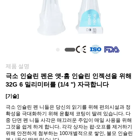
관
리
연
락
제품 설명
주
극소 인슐린 펜은 앳-홈 인슐린 인젝션을 위해
세
32G 6 밀리미터를 (1/4 ") 자극합니다
요
[기술]
극소 인슐린 펜 니들은 당신의 읽기를 위해 편의시설과 정
확성을 극대화하기 위해 윤활제 코팅이 딸려 있습니다.
다
뉴
중 단면 펜 니들 사각은 매끄러운 주입이 매일 사용을 위해
그것을 쉽게 하게 합니다.
각각 상자는 팝-오프를 제거하기
스
위해 안전하게 첨부하는 100개별적으로 쌓인, 불모 인슐린
펜 니들이 딸려 있습니다.