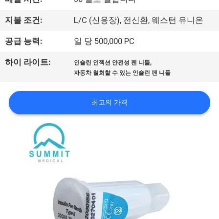
에
지불 조건:
L/C (신용장), 전신환, 웨스턴 유니온
대
공급 능력:
일 당 500,000 PC
하
,
하이 라이트:
인슐린 인젝션 안전성 펜 니들
여
자동차 철회할 수 있는 인슐린 펜 니들
공
최고의 가격
장
여
행
품
질