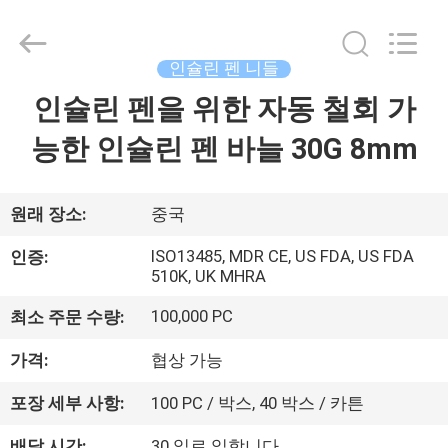
©
2021
-
2025
Suzhou
인슐린 펜 니들
Summit
Medical
Co.,
인슐린 펜을 위한 자동 철회 가
집
Ltd.
All
Rights
능한 인슐린 펜 바늘 30G 8mm
Reserved.
제
품
원래 장소:
중국
ISO13485, MDR CE, US FDA, US FDA
인증:
510K, UK MHRA
VR
쇼
100,000 PC
최소 주문 수량:
가격:
협상 가능
우
포장 세부 사항:
100 PC / 박스, 40 박스 / 카튼
리
배달 시간:
30 일로 일합니다