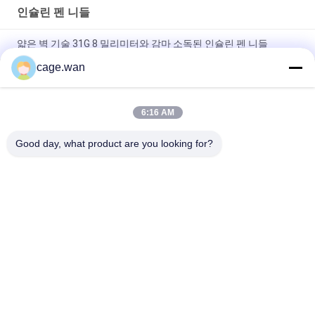
인슐린 펜 니들
얇은 벽 기술 31G 8 밀리미터와 감마 소독된 인슐린 펜 니들
cage.wan
CE는 인슐린 인젝션 31G 6 밀리미터 동안 버릴 수 있는 당뇨병 펜
니들을 승인했습니다
6:16 AM
극소 인슐린 펜은 앳-홈 인슐린 인젝션을 위해 32G 6 밀리미터를
(1/4 ") 자극합니다
Good day, what product are you looking for?
모든
안전성 혈액 란셋
트위스트 혈액 란셋
혈액 란셋 펜
인슐린 펜 니들
외과수술상의 스칼펠
혈액 샘플 수집 튜브
은 인라인스케이트