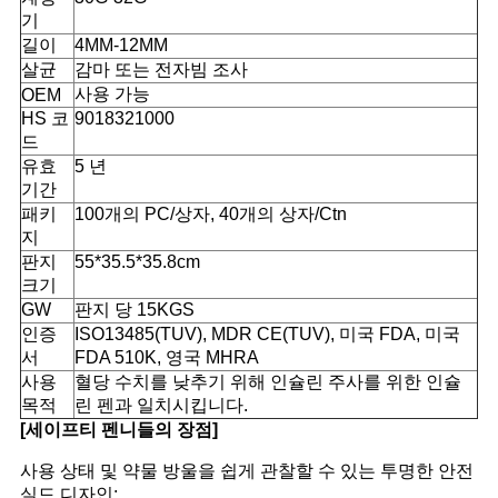
기
경
길이
4MM-12MM
살균
감마 또는 전자빔 조사
우
사용 가능
OEM
HS 코
9018321000
드
사
유효
5 년
기간
이
패키
100개의 PC/상자, 40개의 상자/Ctn
지
트
판지
55*35.5*35.8cm
크기
맵
GW
판지 당 15KGS
인증
ISO13485(TUV), MDR CE(TUV), 미국 FDA, 미국
서
FDA 510K, 영국 MHRA
PRIVACY
사용
혈당 수치를 낮추기 위해 인슐린 주사를 위한 인슐
POLICY
목적
린 펜과 일치시킵니다.
[세이프티 펜니들의 장점]
사용 상태 및 약물 방울을 쉽게 관찰할 수 있는 투명한 안전
실드 디자인;