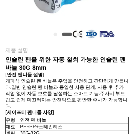
관
리
연
제품 설명
락
인슐린 펜을 위한 자동 철회 가능한 인슐린 펜
주
바늘 30G 8mm
[안전 펜니들 설명]
세
개폐식 인슐린 펜 바늘은 주입을 안전하고 간단하게 만듭니
다.일반 인슐린 펜 바늘과 동일한 사용 단계, 사용 후 추가
요
작업 없이 자동 보호를 달성하는 스마트 기능.주사시 부드
럽고 쉽게 미끄러지는 안전막으로 편안한 주사가 가능합니
다.
뉴
[세이프티 펜니들 사양]
유형
안전 펜 바늘
스
재료
PE+PP+스테인리스
계량
30G-32G