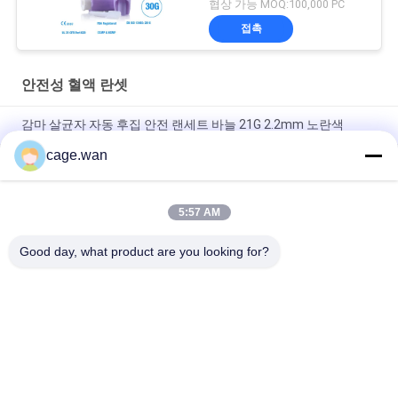
협상 가능 MOQ:100,000 PC
접촉
안전성 혈액 란셋
감마 살균자 자동 후집 안전 랜세트 바늘 21G 2.2mm 노란색
cage.wan
신속 시험을 위한 누름 단추식의 안전 난절도 21G 바늘 1.8 밀리미
터 깊이
5:57 AM
1.2 밀리미터 1.4 밀리미터 1.8 밀리미터의 3 깊이와 조정 가능 깊
이 안전성 난절도 28G 바늘
Good day, what product are you looking for?
모든
안전성 혈액 란셋
트위스트 혈액 란셋