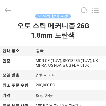
©
2021
-
2025
Suzhou
안전성 혈액 란셋
Summit
Medical
Co.,
오토 스틱 메커니즘 26G
집
Ltd.
All
Rights
1.8mm 노란색
Reserved.
제
품
원래 장소:
중국
MDR CE (TUV), ISO13485 (TUV), UK
인증:
MHRA, US FDA & US FDA 510K
VR
쇼
모델 번호:
감탄시키다
200,000 PC
최소 주문 수량:
우
가격:
협상 가능
리
포장 세부 사항:
100 PC/상자, 20 상자/Ctn