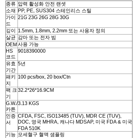
종류
압력 활성화 안전 랜셋
경
소재
PP, PE, SUS304 스테인리스 스틸
가이
21G 23G 26G 28G 30G
우
드
깊이
1.5mm, 1.8mm, 2.2mm 또는 사용자 정의
살균
감마 또는 전자 빔
사
사용 가능
OEM
HS
9018390000
이
코드
유효
5년
트
기간
패키
100 pcs/box, 20 box/Ctn
맵
지
팩 크
32.2*26*16.9CM
기
PRIVACY
G.W./
3.13 KGS
카튼
POLICY
인증
CFDA, FSC, ISO13485 (TUV), MDR CE (TUV),
DOC, 영국 MHRA, 캐나다 MDSAP, 미국 FDA & 미국
서
FDA 510K
기능
모세혈구 혈액 샘플링