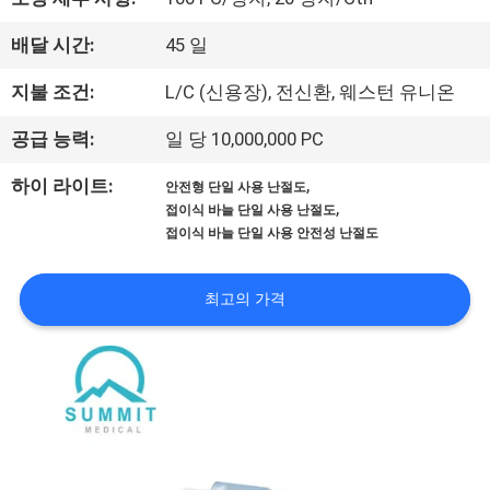
에
배달 시간:
45 일
대
지불 조건:
L/C (신용장), 전신환, 웨스턴 유니온
하
공급 능력:
일 당 10,000,000 PC
여
,
하이 라이트:
안전형 단일 사용 난절도
,
접이식 바늘 단일 사용 난절도
공
접이식 바늘 단일 사용 안전성 난절도
장
최고의 가격
여
행
품
질