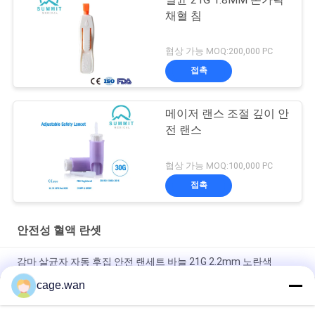
채혈 침
협상 가능 MOQ:200,000 PC
접촉
메이저 랜스 조절 깊이 안
전 랜스
협상 가능 MOQ:100,000 PC
접촉
안전성 혈액 란셋
감마 살균자 자동 후집 안전 랜세트 바늘 21G 2.2mm 노란색
cage.wan
신속 시험을 위한 누름 단추식의 안전 난절도 21G 바늘 1.8 밀리미
터 깊이