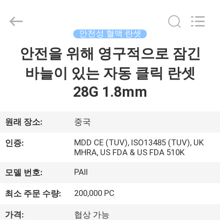
©
2021
-
2025
Suzhou
안전성 혈액 란셋
Summit
Medical
Co.,
안전을 위해 영구적으로 잠긴
집
Ltd.
All
Rights
바늘이 있는 자동 클릭 란셋
Reserved.
제
28G 1.8mm
품
원래 장소:
중국
VR
MDD CE (TUV), ISO13485 (TUV), UK
인증:
MHRA, US FDA & US FDA 510K
쇼
PAII
모델 번호:
우
200,000 PC
최소 주문 수량:
리
가격:
협상 가능