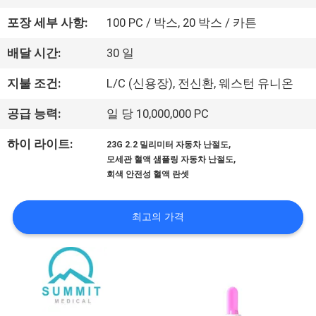
에
포장 세부 사항:
100 PC / 박스, 20 박스 / 카튼
대
배달 시간:
30 일
하
지불 조건:
L/C (신용장), 전신환, 웨스턴 유니온
여
공급 능력:
일 당 10,000,000 PC
,
하이 라이트:
공
23G 2.2 밀리미터 자동차 난절도
,
모세관 혈액 샘플링 자동차 난절도
장
회색 안전성 혈액 란셋
여
최고의 가격
행
품
질