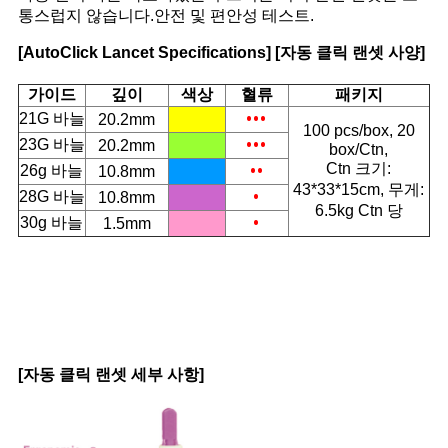
통스럽지 않습니다.안전 및 편안성 테스트.
경
[AutoClick Lancet Specifications] [자동 클릭 랜셋 사양]
우
가이드
깊이
색상
혈류
패키지
•••
21G 바늘
20.2mm
100 pcs/box, 20
사
•••
23G 바늘
20.2mm
box/Ctn,
••
Ctn 크기:
26g 바늘
10.8mm
이
43*33*15cm, 무게:
•
28G 바늘
10.8mm
6.5kg Ctn 당
트
•
30g 바늘
1.5mm
맵
PRIVACY
POLICY
[자동 클릭 랜셋 세부 사항]