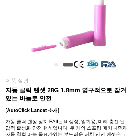
관
리
연
락
주
세
제품 설명
자동 클릭 랜셋 28G 1.8mm 영구적으로 잠겨
요
있는 바늘로 안전
[AutoClick Lancet 소개]
뉴
자동 클릭 랜싱 장치 PAII는 비생성, 일회용, 미리 충전 된
스
압력 활성화 안전 랜셋입니다. 두 개의 스프링 메커니즘과
자동 철회 바늘 목표가있는 부드러운 터치 안전 랜셋은 고